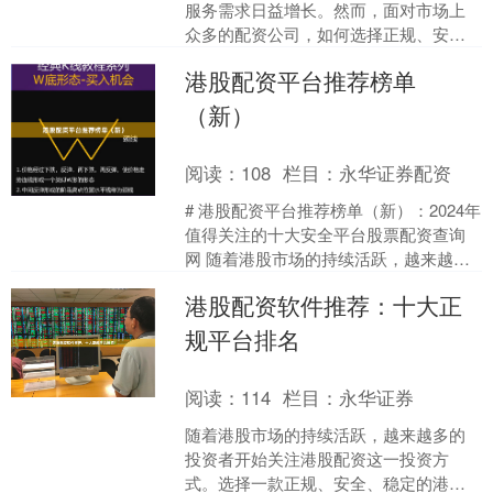
服务需求日益增长。然而，面对市场上
众多的配资公司，如何选择正规、安全
的平台成为投资者最关心的问题。本文
港股配资平台推荐榜单
将为您推荐几家深圳地区的....
（新）
阅读：
108
栏目：
永华证券配资
# 港股配资平台推荐榜单（新）：2024年
值得关注的十大安全平台股票配资查询
网 随着港股市场的持续活跃，越来越多
的投资者开始关注港股配资这一投资方
港股配资软件推荐：十大正
式。港股配资能....
规平台排名
阅读：
114
栏目：
永华证券
随着港股市场的持续活跃，越来越多的
投资者开始关注港股配资这一投资方
式。选择一款正规、安全、稳定的港股