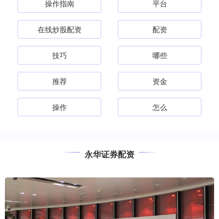
操作指南
平台
在线炒股配资
配资
技巧
哪些
推荐
资金
操作
怎么
永华证券配资