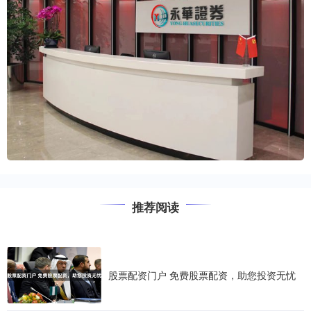
推荐阅读
股票配资门户 免费股票配资，助您投资无忧