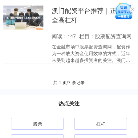
配资软件，成为投资者实现资产增值的
澳门配资平台推荐｜正规安
关键。本文将为您推荐十大正....
全高杠杆
阅读：
147
栏目：
股票配资查询网
在金融市场中股票配资查询网，配资作
为一种放大资金使用效率的方式，近年
来受到越来越多投资者的关注。澳门作
为国际金融自由港，其配资平台凭借合
规运营、高杠杆和灵活服务....
共 1 页/7 条记录
热点关注
股票
杠杆