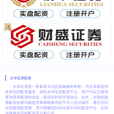
永华证券配资
永华证券是一家备受关注的金融服务机构，为交易者提供
多样化的配资服务。借助永华证券配资平台，用户可以方便地
查询股票配资的信息，获得实时的市场动态。此外，在线的股
票配资炒股功能使交易者能够在此平台上灵活操作，通过访问
在线股票配资网，用户能够找到并比较不同的配资平台，从而
选择最合适的配资开户和公司。