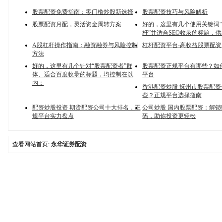
股票配资免费指南：零门槛炒股新选择
股票配资技巧与风险解析
股票配资月配，灵活资金周转方案
好的，这里有几个使用关键词
杆”并适合SEO收录的标题，
A股杠杆操作指南：融资融券与风险控制
杠杆配资平台-高收益股票配
方法
好的，这里有几个针对“股票配资者”群
股票配资正规平台有哪些？如
体、适合百度收录的标题，均控制在以
平台
内：
香港配资炒股 抚州市股票配
些？正规平台选择指南
配资炒股投资 期货配资公司十大排名，正
公司炒股 国内股票配资：解
规平台实力盘点
码，助你投资更轻松
查看网站首页:
永华证券配资