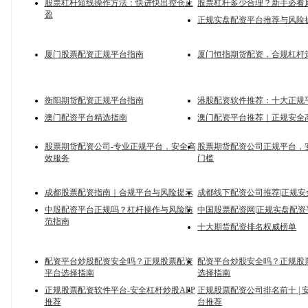
股票杠杆短线操作方法：快进快出控仓止
股票杠杆多少合理？新手必看
盈
正规实盘配资平台推荐与风险
厦门股票配资正规平台指南
厦门恒指期货配资，合规杠杆
衡阳期货配资正规平台指南
港股配资软件推荐：十大正规
澳门配资平台精选指南
澳门配资平台推荐｜正规安全
股票期货配资公司-专业正规平台，安全高
股票期货配资公司正规平台，
效服务
门槛
成都股票配资指南｜合规平台与风险提示
成都线下配资公司推荐|正规安
中股配资平台正规吗？杠杆操作与风险防
中国股票配资网|正规实盘配资
范指南
十大期货配资排名权威榜单
配资平台炒股配资安全吗？正规股票配资
配资平台炒股安全吗？正规股
平台选择指南
选择指南
正规股票配资软件平台-安全杠杆炒股APP
正规股票配资公司排名前十 | 
推荐
台推荐