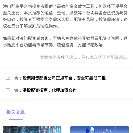
澳门配资平台为投资者提供了高效的资金放大工具，但选择正规平台
至关重要。本文推荐的恒信、金瑞、鼎盛等平台均具备合法资质与良
好口碑，投资者可根据自身需求选择。配资有风险，投资需谨慎，建
议在充分了解规则后理性操作。
如果您对澳门配资感兴趣，不妨从免息体验开始股票配资查询网，逐
步熟悉平台功能与市场节奏。稳健投资，方能行稳致远。
文章为作者独立观点，不代表永华证券配资观点
上一篇：
股票期货配资公司正规平台，安全可靠低门槛
下一篇：
港股配资招商，代理加盟合作
相关文章