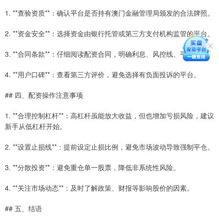
1. **查验资质**：确认平台是否持有澳门金融管理局颁发的合法牌照。
2. **资金安全**：选择资金由银行托管或第三方支付机构监管的平台。
3. **合同条款**：仔细阅读配资合同，明确利息、风控线、平仓规则。
4. **用户口碑**：查看第三方评价，避免选择有负面投诉的平台。
## 四、配资操作注意事项
1. **合理控制杠杆**：高杠杆虽能放大收益，但也增加亏损风险，建议
新手从低杠杆开始。
2. **设置止损线**：提前设定止损比例，避免市场波动导致强制平仓。
3. **分散投资**：避免重仓单一股票，降低非系统性风险。
4. **关注市场动态**：及时了解政策、财报等影响股价的因素。
## 五、结语