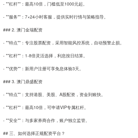
- **杠杆**：最高10倍，门槛低至1000元起。
- **服务**：7×24小时客服，提供实时行情与策略指导。
### 2. 澳门金瑞配资
- **特点**：专注股票配资，采用智能风控系统，自动预警止损。
- **杠杆**：1-8倍灵活选择，利息按日结算。
- **优势**：新用户注册可享免息体验3天。
### 3. 澳门鼎盛配资
- **特点**：支持港股、美股、A股配资，资金到账快。
- **杠杆**：最高10倍，可申请VIP专属杠杆。
- **安全**：与多家券商合作，账户独立监管。
## 三、如何选择正规配资平台？