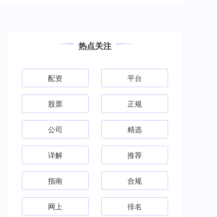
热点关注
配资
平台
股票
正规
公司
精选
详解
推荐
指南
合规
网上
排名