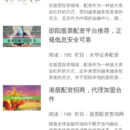
在股票投资领域，配资作为一种放大资
金杠杆的方式，受到越来越多投资者的
关注。北京作为中国的金融中心，拥有
众多配资公司。然而，面对市场上鱼龙
邵阳股票配资平台推荐，正
混杂的平台，如何选择一家....
规低息安全可靠
阅读：
192
栏目：
永华证券配资
在股票投资领域，配资作为一种放大资
金杠杆的方式，近年来受到越来越多投
资者的关注。对于邵阳本地的股民朋友
来说，如何选择一个正规、低息、安全
港股配资招商，代理加盟合
可靠的配资平台，是决定投....
作
阅读：
146
栏目：
股票配资查询网
随着全球金融市场的不断开放与融合，
港股市场凭借其成熟的监管体系、丰富