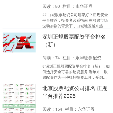
阅读：
80
栏目：
永华证券
## 白城股票配资公司哪家好？正规安全
平台推荐，投资者必看指南 在股票市场
波动加剧的背景下，白城地区越来越多
的投资者开始关注股票配资这一杠杆工
深圳正规股票配资平台排名
具。然而，“白城股....
（新）
阅读：
74
栏目：
永华证券配资
# 深圳正规股票配资平台排名（新）：如
何选择安全可靠的配资服务 近年来，股
票配资作为一种杠杆投资工具，受到越
来越多投资者的关注。在深圳这座金融
北京股票配资公司排名|正规
创新之城，各类配资....
平台推荐2025
阅读：
154
栏目：
永华证券