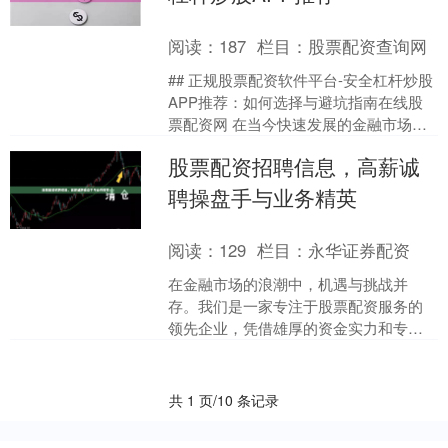
阅读：
187
栏目：
股票配资查询网
## 正规股票配资软件平台-安全杠杆炒股
APP推荐：如何选择与避坑指南在线股
票配资网 在当今快速发展的金融市场
中，股票配资作为一种杠杆投资工具，
股票配资招聘信息，高薪诚
吸引了众多投资者....
聘操盘手与业务精英
阅读：
129
栏目：
永华证券配资
在金融市场的浪潮中，机遇与挑战并
存。我们是一家专注于股票配资服务的
领先企业，凭借雄厚的资金实力和专业
的市场洞察，现面向全国高薪诚聘**操盘
手**与**业务精英*....
共 1 页/10 条记录