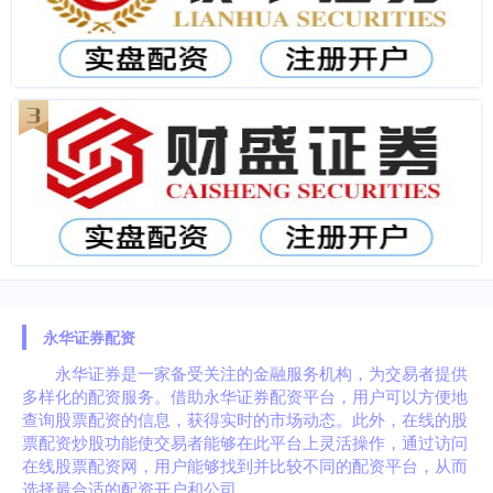
永华证券配资
永华证券是一家备受关注的金融服务机构，为交易者提供
多样化的配资服务。借助永华证券配资平台，用户可以方便地
查询股票配资的信息，获得实时的市场动态。此外，在线的股
票配资炒股功能使交易者能够在此平台上灵活操作，通过访问
在线股票配资网，用户能够找到并比较不同的配资平台，从而
选择最合适的配资开户和公司。