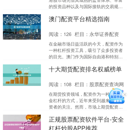
的投资品种以及与国际接轨的交易规
则，吸引了越来越多内地投资者的目
澳门配资平台精选指南
光。然而，港股投资门槛较高、....
阅读：
126
栏目：
永华证券配资
在金融市场日益活跃的今天，配资作为
一种杠杆投资工具，吸引了众多投资者
的目光。澳门作为国际自由港和特别行
政区，其金融环境具有独特优势，因此
十大期货配资排名权威榜单
澳门配资平台也逐渐成为投....
阅读：
108
栏目：
股票配资查询网
在期货投资领域，配资作为一种放大资
金杠杆的方式，近年来受到越来越多投
资者的关注。然而，市场上期货配资平
台众多，质量参差不齐，如何选择一家
正规股票配资软件平台-安全
安全、合规、服务优质的平....
杠杆炒股APP推荐