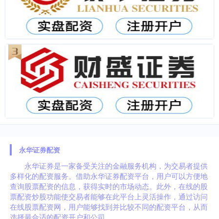
永华证券配资
永华证券是一家备受关注的金融服务机构，为交易者提供
多样化的配资服务。借助永华证券配资平台，用户可以方便地
查询股票配资的信息，获得实时的市场动态。此外，在线的股
票配资炒股功能使交易者能够在此平台上灵活操作，通过访问
在线股票配资网，用户能够找到并比较不同的配资平台，从而
选择最合适的配资开户和公司。