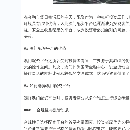
在金融市场日益活跃的今天，配资作为一种杠杆投资工具，
环境具有独特优势，因此澳门配资平台也逐渐成为投资者关
规、安全且收益稳定的平台，成为投资者必须面对的问题。
决策。
## 澳门配资平台的优势
澳门配资平台之所以受到投资者青睐，主要源于其独特的优
大的操作空间。其次，澳门作为国际金融中心，资金流动自
提供灵活的杠杆比例和较低的交易成本，这为投资者创造了
## 如何选择澳门配资平台
选择澳门配资平台时，投资者需要从多个维度进行综合考量
### 1. 合规性与监管资质
合规性是选择配资平台的首要考量因素。投资者应优先选择
平台通常需要遵守严格的资金托管和风控要求，能够更好地