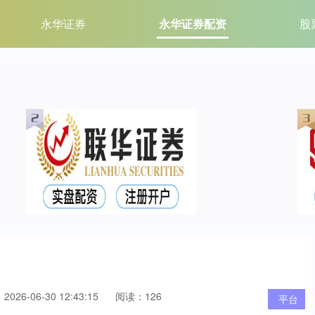
永华证券
永华证券配资
股
026-06-30 12:43:15
阅读：126
平台