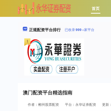
首页
正规配资平台排行
已收录
999
+家平台
澳门配资平台精选指南
作者：郴州股票配资
平台：永华证券配资
更新：2