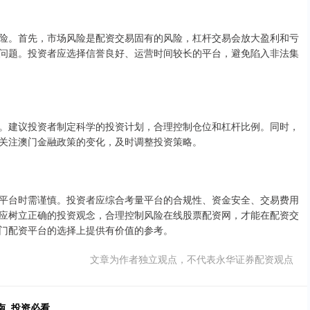
险。首先，市场风险是配资交易固有的风险，杠杆交易会放大盈利和亏
问题。投资者应选择信誉良好、运营时间较长的平台，避免陷入非法集
。建议投资者制定科学的投资计划，合理控制仓位和杠杆比例。同时，
关注澳门金融政策的变化，及时调整投资策略。
平台时需谨慎。投资者应综合考量平台的合规性、资金安全、交易费用
应树立正确的投资观念，合理控制风险在线股票配资网，才能在配资交
门配资平台的选择上提供有价值的参考。
文章为作者独立观点，不代表永华证券配资观点
南_投资必看