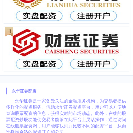
永华证券配资
永华证券是一家备受关注的金融服务机构，为交易者提供
多样化的配资服务。借助永华证券配资平台，用户可以方便地
查询股票配资的信息，获得实时的市场动态。此外，在线的股
票配资炒股功能使交易者能够在此平台上灵活操作，通过访问
在线股票配资网，用户能够找到并比较不同的配资平台，从而
选择最合适的配资开户和公司。