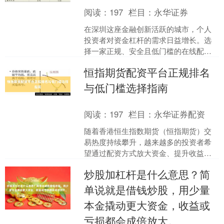
阅读：
197
栏目：
永华证券
在深圳这座金融创新活跃的城市，个人
投资者对资金杠杆的需求日益增长。选
择一家正规、安全且低门槛的在线配资
平台，是控制风险、提升收益的关键。
恒指期货配资平台正规排名
本文将为您梳理深圳地区值....
与低门槛选择指南
阅读：
197
栏目：
永华证券配资
随着香港恒生指数期货（恒指期货）交
易热度持续攀升，越来越多的投资者希
望通过配资方式放大资金、提升收益。
然而，市场上配资平台良莠不齐，如何
炒股加杠杆是什么意思？简
选择正规平台、实现低门槛....
单说就是借钱炒股，用少量
本金撬动更大资金，收益或
亏损都会成倍放大。