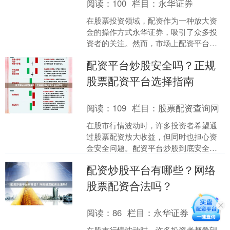
阅读：
100
栏目：
永华证券
在股票投资领域，配资作为一种放大资
金的操作方式永华证券，吸引了众多投
资者的关注。然而，市场上配资平台鱼
龙混杂，如何选择安全、合规、服务优
配资平台炒股安全吗？正规
质的平台成为投资者的核心....
股票配资平台选择指南
阅读：
109
栏目：
股票配资查询网
在股市行情波动时，许多投资者希望通
过股票配资放大收益，但同时也担心资
金安全问题。配资平台炒股到底安全
吗？如何选择正规的股票配资平台？本
配资炒股平台有哪些？网络
文将为您提供一份全面的选择....
股票配资合法吗？
阅读：
86
栏目：
永华证券
在股市行情波动时，许多投资者都希望