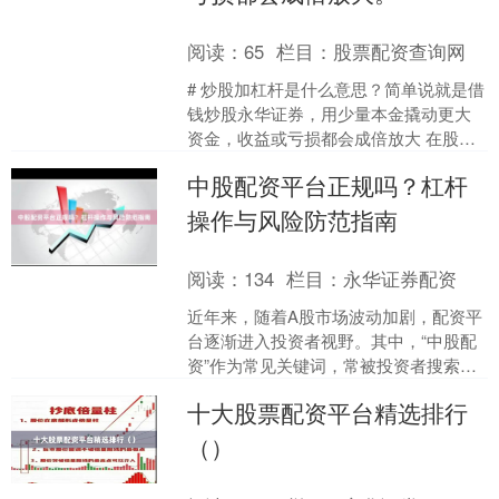
阅读：
65
栏目：
股票配资查询网
# 炒股加杠杆是什么意思？简单说就是借
钱炒股永华证券，用少量本金撬动更大
资金，收益或亏损都会成倍放大 在股票
投资领域，“加杠杆”是一个高频词汇，尤
中股配资平台正规吗？杠杆
其受到追求高回....
操作与风险防范指南
阅读：
134
栏目：
永华证券配资
近年来，随着A股市场波动加剧，配资平
台逐渐进入投资者视野。其中，“中股配
资”作为常见关键词，常被投资者搜索。
但中股配资平台正规吗？杠杆操作又该
十大股票配资平台精选排行
如何规避风险？本文....
（）