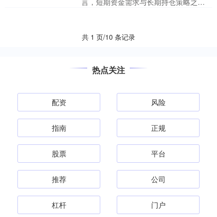
言，短期资金需求与长期持仓策略之间
的矛盾永华证券，常常成为制约盈利的
关键因素。股票配资月配作为....
共 1 页/10 条记录
热点关注
配资
风险
指南
正规
股票
平台
推荐
公司
杠杆
门户