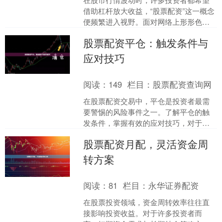
借助杠杆放大收益，“股票配资”这一概念
便频繁进入视野。面对网络上形形色色
的配资平台广告，投资者心中往往同时
股票配资平仓：触发条件与
升起两个核心疑问：*....
应对技巧
阅读：
149
栏目：
股票配资查询网
在股票配资交易中，平仓是投资者最需
要警惕的风险事件之一。了解平仓的触
发条件，掌握有效的应对技巧，对于配
资投资者而言至关重要。本文将详细解
股票配资月配，灵活资金周
析股票配资平仓的相关知识....
转方案
阅读：
81
栏目：
永华证券配资
在股票投资领域，资金周转效率往往直
接影响投资收益。对于许多投资者而