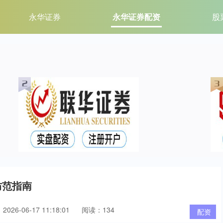
永华证券
永华证券配资
股
防范指南
026-06-17 11:18:01
阅读：134
配资