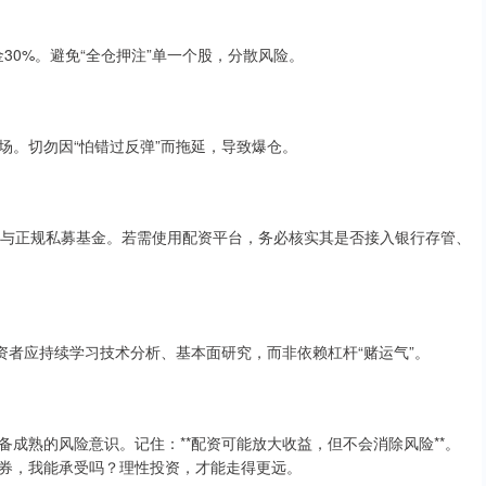
30%。避免“全仓押注”单一个股，分散风险。
场。切勿因“怕错过反弹”而拖延，导致爆仓。
参与正规私募基金。若需使用配资平台，务必核实其是否接入银行存管、
资者应持续学习技术分析、基本面研究，而非依赖杠杆“赌运气”。
成熟的风险意识。记住：**配资可能放大收益，但不会消除风险**。
券，我能承受吗？理性投资，才能走得更远。