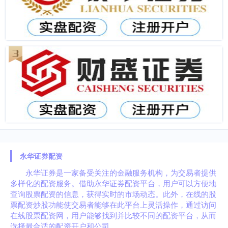
永华证券配资
永华证券是一家备受关注的金融服务机构，为交易者提供
多样化的配资服务。借助永华证券配资平台，用户可以方便地
查询股票配资的信息，获得实时的市场动态。此外，在线的股
票配资炒股功能使交易者能够在此平台上灵活操作，通过访问
在线股票配资网，用户能够找到并比较不同的配资平台，从而
选择最合适的配资开户和公司。