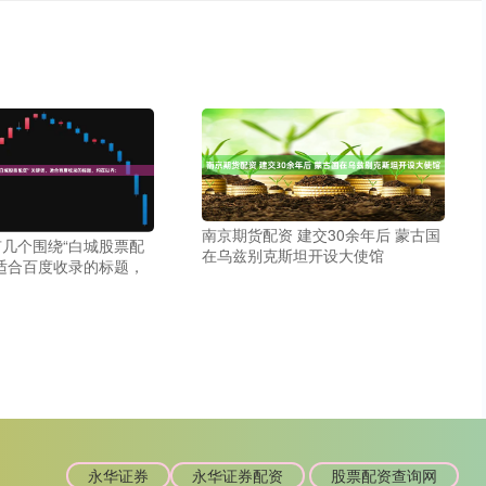
南京期货配资 建交30余年后 蒙古国
几个围绕“白城股票配
在乌兹别克斯坦开设大使馆
适合百度收录的标题，
永华证券
永华证券配资
股票配资查询网