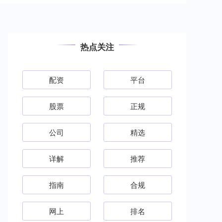
热点关注
配资
平台
股票
正规
公司
精选
详解
推荐
指南
合规
网上
排名