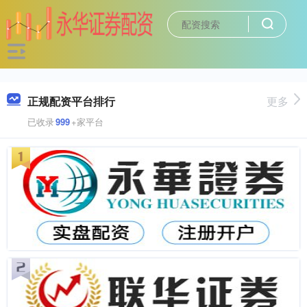
正规配资平台排行
更多
已收录
999
+家平台