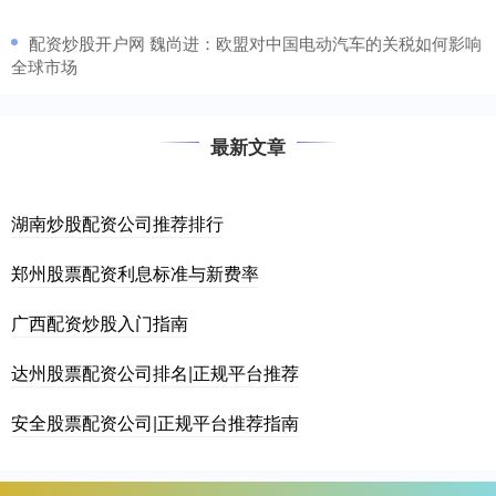
​配资炒股开户网 魏尚进：欧盟对中国电动汽车的关税如何影响
全球市场
最新文章
湖南炒股配资公司推荐排行
郑州股票配资利息标准与新费率
广西配资炒股入门指南
达州股票配资公司排名|正规平台推荐
安全股票配资公司|正规平台推荐指南