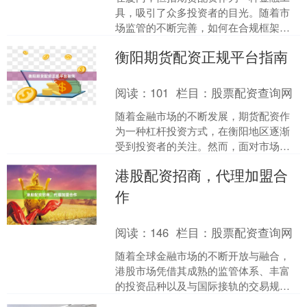
具，吸引了众多投资者的目光。随着市
场监管的不断完善，如何在合规框架下
运用杠杆策略，成为投资者关注的焦
衡阳期货配资正规平台指南
点。本文将从合规角度出发，....
阅读：
101
栏目：
股票配资查询网
随着金融市场的不断发展，期货配资作
为一种杠杆投资方式，在衡阳地区逐渐
受到投资者的关注。然而，面对市场上
众多的配资平台，如何选择正规、安
港股配资招商，代理加盟合
全、可靠的平台成为投资者首....
作
阅读：
146
栏目：
股票配资查询网
随着全球金融市场的不断开放与融合，
港股市场凭借其成熟的监管体系、丰富
的投资品种以及与国际接轨的交易规
则，吸引了越来越多内地投资者的目