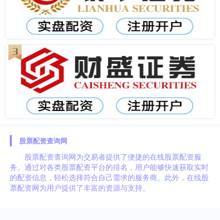
股票配资查询网
股票配资查询网为交易者提供了便捷的在线股票配资服
务。通过对各类股票配资平台的排名，用户能够快速获取实时
的配资信息，轻松选择符合自己需求的服务商。此外，在线股
票配资网为用户提供了丰富的资源与支持。