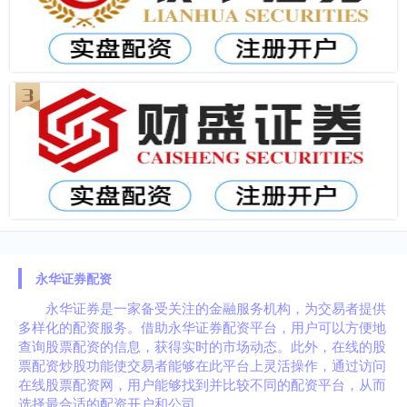
永华证券配资
永华证券是一家备受关注的金融服务机构，为交易者提供
多样化的配资服务。借助永华证券配资平台，用户可以方便地
查询股票配资的信息，获得实时的市场动态。此外，在线的股
票配资炒股功能使交易者能够在此平台上灵活操作，通过访问
在线股票配资网，用户能够找到并比较不同的配资平台，从而
选择最合适的配资开户和公司。