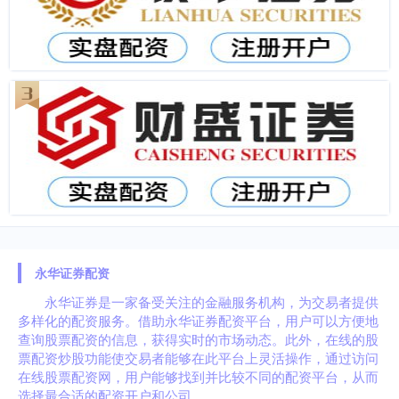
永华证券配资
永华证券是一家备受关注的金融服务机构，为交易者提供
多样化的配资服务。借助永华证券配资平台，用户可以方便地
查询股票配资的信息，获得实时的市场动态。此外，在线的股
票配资炒股功能使交易者能够在此平台上灵活操作，通过访问
在线股票配资网，用户能够找到并比较不同的配资平台，从而
选择最合适的配资开户和公司。