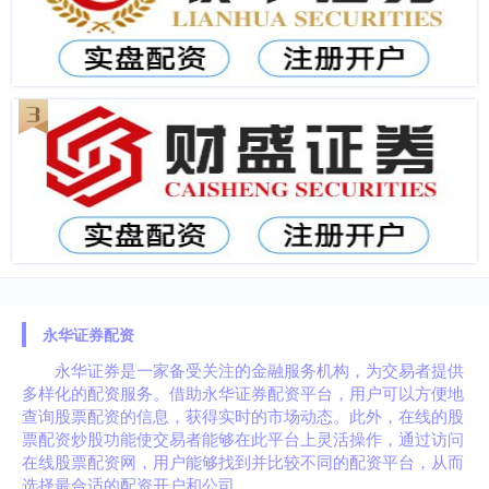
永华证券配资
永华证券是一家备受关注的金融服务机构，为交易者提供
多样化的配资服务。借助永华证券配资平台，用户可以方便地
查询股票配资的信息，获得实时的市场动态。此外，在线的股
票配资炒股功能使交易者能够在此平台上灵活操作，通过访问
在线股票配资网，用户能够找到并比较不同的配资平台，从而
选择最合适的配资开户和公司。