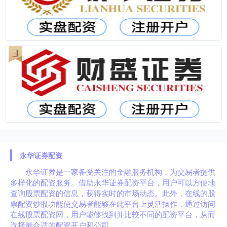
永华证券配资
永华证券是一家备受关注的金融服务机构，为交易者提供
多样化的配资服务。借助永华证券配资平台，用户可以方便地
查询股票配资的信息，获得实时的市场动态。此外，在线的股
票配资炒股功能使交易者能够在此平台上灵活操作，通过访问
在线股票配资网，用户能够找到并比较不同的配资平台，从而
选择最合适的配资开户和公司。