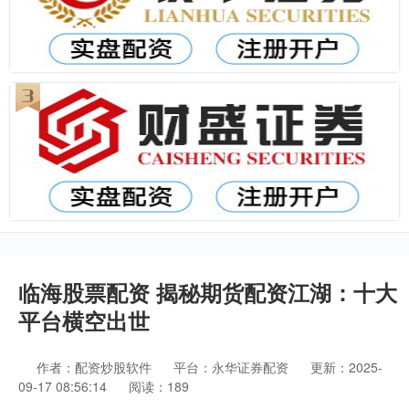
临海股票配资 揭秘期货配资江湖：十大
平台横空出世
作者：配资炒股软件
平台：永华证券配资
更新：2025-
09-17 08:56:14
阅读：189