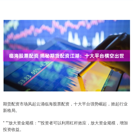
期货配资市场风起云涌临海股票配资，十大平台强势崛起，掀起行业
新格局。
* **放大资金规模：**投资者可以利用杠杆效应，放大资金规模，增加
投资收益。