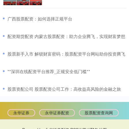
​广西股票配资：如何选择正规平台
​配资期货配资 内蒙古股票配资：助力企业腾飞，实现财富梦想
​股票新手入市 解锁财富密码：股票配资平台网站助你投资腾飞
​**深圳在线配资平台推荐_正规安全低门槛**
​股票资配公司 股票配资公司工作：高收益高风险的金融之旅
永华证券
永华证券配资
股票配资查询网