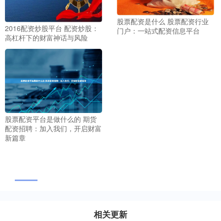
股票配资是什么 股票配资行业
2016配资炒股平台 配资炒股：
门户：一站式配资信息平台
高杠杆下的财富神话与风险
股票配资平台是做什么的 期货
配资招聘：加入我们，开启财富
新篇章
相关更新