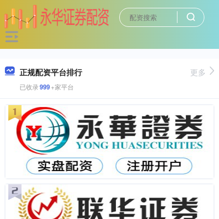
正规配资平台排行
更多
已收录
999
+家平台