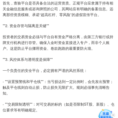
首先，查验平台是否具备合法的运营资质。正规平台应隶属于持有相
关金融信息服务或咨询牌照的公司，其网站应有明确的备案信息。远
离那些资质模糊、承诺“超高杠杆、零风险”的虚假宣传平台。
**2. 资金存管与隔离是关键**
投资者的交易资金必须与平台自有资金严格分离，由第三方银行或持
牌支付机构进行存管。确保入金时资金直接进入专户，而非个人账
户。这是防止平台挪用资金、卷款跑路的最重要防火墙。
**3. 风控体系与透明度是保障**
一个负责任的安全平台，必定拥有严谨的风控系统：
- **设置预警线和平仓线**：当亏损达到一定比例时，会先发出预警；
触及平仓线则自动止损，防止损失无限扩大。规则必须事先清晰告
知。
- **交易限制透明**：对可交易的标的（如是否限制ST股、新股）、仓
位要求等有明确规定。