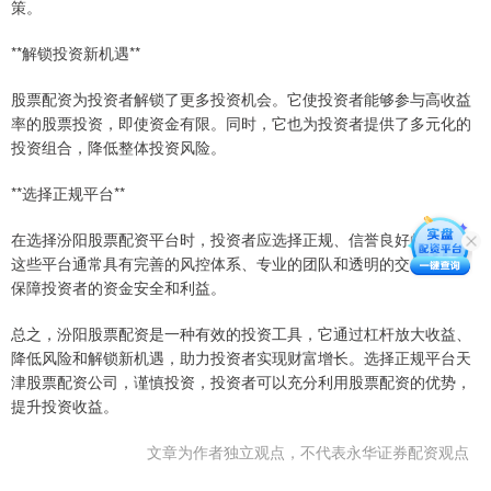
策。
**解锁投资新机遇**
股票配资为投资者解锁了更多投资机会。它使投资者能够参与高收益
率的股票投资，即使资金有限。同时，它也为投资者提供了多元化的
投资组合，降低整体投资风险。
**选择正规平台**
在选择汾阳股票配资平台时，投资者应选择正规、信誉良好的平台。
这些平台通常具有完善的风控体系、专业的团队和透明的交易流程，
保障投资者的资金安全和利益。
总之，汾阳股票配资是一种有效的投资工具，它通过杠杆放大收益、
降低风险和解锁新机遇，助力投资者实现财富增长。选择正规平台天
津股票配资公司，谨慎投资，投资者可以充分利用股票配资的优势，
提升投资收益。
文章为作者独立观点，不代表永华证券配资观点