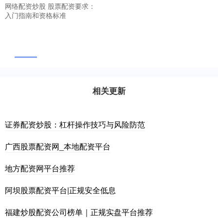
网络配资炒股 股票配资要求：
入门指南和资格标准
相关更新
证券配资炒股：杠杆操作技巧与风险防范
广西股票配资网_本地配资平台
地方配资网平台推荐
阿坝股票配资平台|正规安全低息
福建炒股配资公司榜单｜正规实盘平台推荐