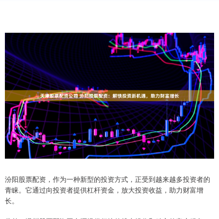
汾阳股票配资，作为一种新型的投资方式，正受到越来越多投资者的
青睐。它通过向投资者提供杠杆资金，放大投资收益，助力财富增
长。