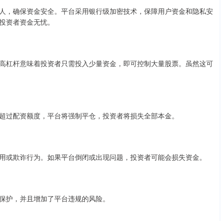
人，确保资金安全。平台采用银行级加密技术，保障用户资金和隐私安
投资者资金无忧。
高杠杆意味着投资者只需投入少量资金，即可控制大量股票。虽然这可
超过配资额度，平台将强制平仓，投资者将损失全部本金。
用或欺诈行为。如果平台倒闭或出现问题，投资者可能会损失资金。
保护，并且增加了平台违规的风险。