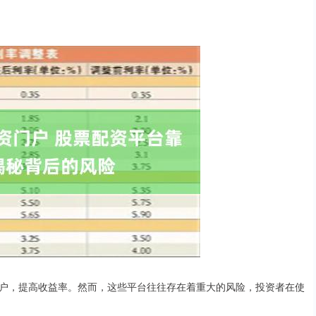
户，提高收益率。然而，这些平台往往存在着重大的风险，投资者在使