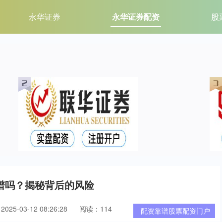
永华证券
永华证券配资
股
谱吗？揭秘背后的风险
25-03-12 08:26:28
阅读：114
配资靠谱股票配资门户