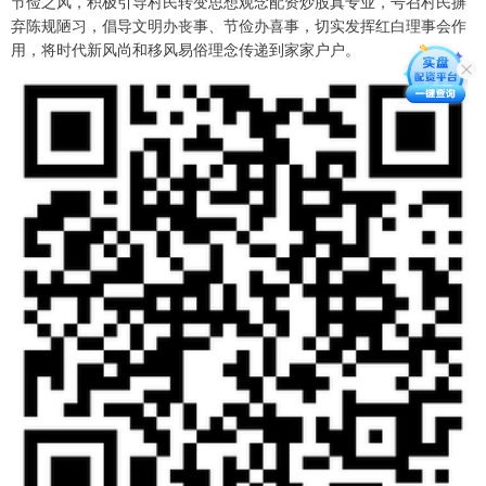
节俭之风，积极引导村民转变思想观念配资炒股真专业，号召村民摒
弃陈规陋习，倡导文明办丧事、节俭办喜事，切实发挥红白理事会作
用，将时代新风尚和移风易俗理念传递到家家户户。