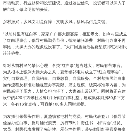
市场动态、行业趋势和投资建议。通过这些信息，投资者可以深入了
解市场，做出明智的决策。
乡村振兴，乡风文明是保障；文明乡风，移风易俗是关键。
“以前村里有红白事，家家户户都大摆宴席，相互攀比。如今村里成立
了红白理事会，倡导村民勤劳节俭，抵制铺张浪费，村民们办事不再
攀比，大操大办的现象也没有了。”大厂回族自治县夏垫镇祁屯村村民
连连称赞。
针对从前村民的攀比心理，各类“红白事”越办越大，村民有苦难言。
为从根本上狠刹大操大办之风，夏垫镇祁屯村成立了“红白理事会”，
实行自我管理、自我约束、自我教育、自我服务。全村都按照红白事
操作流程及标准明确规定办事期限、席面规模、饭菜标准等内容，为
村民减轻了压力，人情负担也轻了，大家都非常认可。同时将正在建
设中的420平方米社区餐厅用作红白事礼堂，建成集体厨房80多平方
米，备有16套桌椅，可容纳100多人同时就餐。
为发挥引领带头作用，夏垫镇祁屯村与党员、村民代表签订《倡导节
俭操办红白事、反对铺张浪费、厉行节约》责任书，村“两委”成员、
党员、村民代表发挥了先进性、示范性作用，带头做到红事喜宴每桌