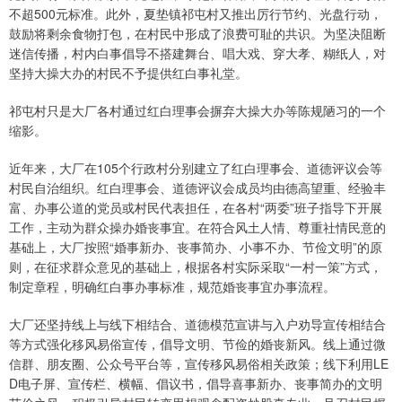
不超500元标准。此外，夏垫镇祁屯村又推出厉行节约、光盘行动，
鼓励将剩余食物打包，在村民中形成了浪费可耻的共识。为坚决阻断
迷信传播，村内白事倡导不搭建舞台、唱大戏、穿大孝、糊纸人，对
坚持大操大办的村民不予提供红白事礼堂。
祁屯村只是大厂各村通过红白理事会摒弃大操大办等陈规陋习的一个
缩影。
近年来，大厂在105个行政村分别建立了红白理事会、道德评议会等
村民自治组织。红白理事会、道德评议会成员均由德高望重、经验丰
富、办事公道的党员或村民代表担任，在各村“两委”班子指导下开展
工作，主动为群众操办婚丧事宜。在符合风土人情、尊重社情民意的
基础上，大厂按照“婚事新办、丧事简办、小事不办、节俭文明”的原
则，在征求群众意见的基础上，根据各村实际采取“一村一策”方式，
制定章程，明确红白事办事标准，规范婚丧事宜办事流程。
大厂还坚持线上与线下相结合、道德模范宣讲与入户劝导宣传相结合
等方式强化移风易俗宣传，倡导文明、节俭的婚丧新风。线上通过微
信群、朋友圈、公众号平台等，宣传移风易俗相关政策；线下利用LE
D电子屏、宣传栏、横幅、倡议书，倡导喜事新办、丧事简办的文明