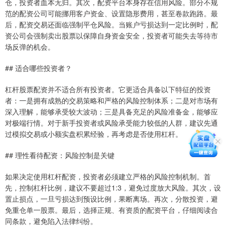
仓，投资者血本无归。其次，配资平台本身存在信用风险。部分不规
范的配资公司可能挪用客户资金、设置隐形费用，甚至卷款跑路。最
后，配资交易还面临强制平仓风险。当账户亏损达到一定比例时，配
资公司会强制卖出股票以保障自身资金安全，投资者可能失去等待市
场反弹的机会。
## 适合哪些投资者？
杠杆股票配资并不适合所有投资者。它更适合具备以下特征的投资
者：一是拥有成熟的交易策略和严格的风险控制体系；二是对市场有
深入理解，能够承受较大波动；三是具备充足的风险准备金，能够应
对极端行情。对于新手投资者或风险承受能力较低的人群，建议先通
过模拟交易或小额实盘积累经验，再考虑是否使用杠杆。
## 理性看待配资：风险控制是关键
如果决定使用杠杆配资，投资者必须建立严格的风险控制机制。首
先，控制杠杆比例，建议不要超过1:3，避免过度放大风险。其次，设
置止损点，一旦亏损达到预设比例，果断离场。再次，分散投资，避
免重仓单一股票。最后，选择正规、有资质的配资平台，仔细阅读合
同条款，避免陷入法律纠纷。