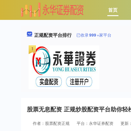
首页
正规配资平台排行
已收录
999
+家平台
股票无息配资 正规炒股配资平台助你轻
作者：股票配资正规
平台：永华证券配资
更新：2