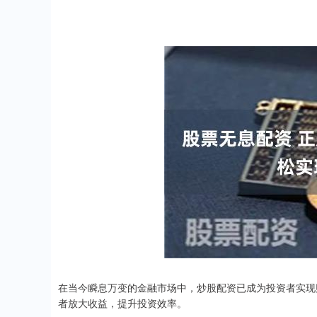
在当今瞬息万变的金融市场中，炒股配资已成为投资者实现
者放大收益，提升投资效率。