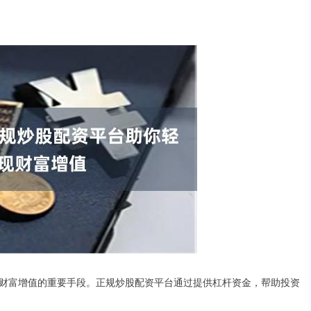
财富增值的重要手段。正规炒股配资平台通过提供杠杆资金，帮助投资