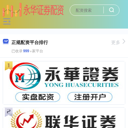
正规配资平台排行
更多
已收录
999
+家平台