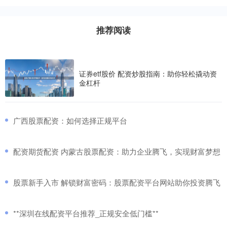
推荐阅读
证券etf股价 配资炒股指南：助你轻松撬动资
金杠杆
​广西股票配资：如何选择正规平台
​配资期货配资 内蒙古股票配资：助力企业腾飞，实现财富梦想
​股票新手入市 解锁财富密码：股票配资平台网站助你投资腾飞
​**深圳在线配资平台推荐_正规安全低门槛**