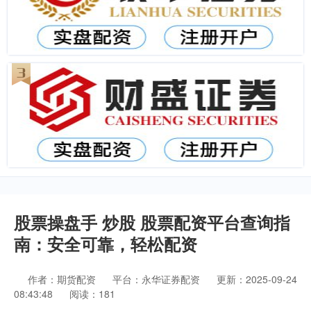
股票操盘手 炒股 股票配资平台查询指
南：安全可靠，轻松配资
作者：期货配资
平台：永华证券配资
更新：2025-09-24
08:43:48
阅读：181