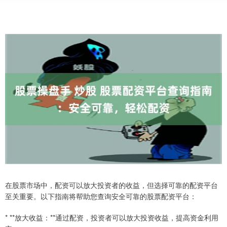
在股票市场中，配资可以放大投资者的收益，但选择可靠的配资平台
至关重要。以下指南将帮助您查询安全可靠的股票配资平台：
* **放大收益：**通过配资，投资者可以放大投资收益，提高资金利用