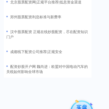
​北京股票配资网|正规平台推荐|低息资金渠道
​郑州股票配资利息标准与新费率
​汉中股票配资 正规在线炒股配资，尽在配资知识
门户
​成都线下配资公司推荐|正规安全
​配资炒股开户网 魏尚进：欧盟对中国电动汽车的
关税如何影响全球市场