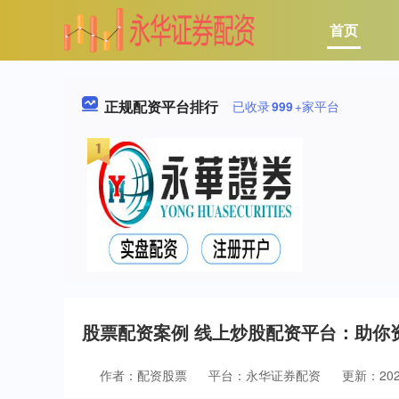
首页
正规配资平台排行
已收录
999
+家平台
股票配资案例 线上炒股配资平台：助你
作者：配资股票
平台：永华证券配资
更新：2025-