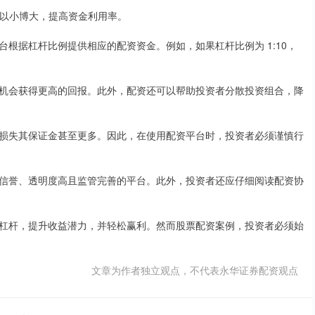
益，以小博大，提高资金利用率。
根据杠杆比例提供相应的配资资金。例如，如果杠杆比例为 1:10，
机会获得更高的回报。此外，配资还可以帮助投资者分散投资组合，降
损失其保证金甚至更多。因此，在使用配资平台时，投资者必须谨慎行
信誉、透明度高且监管完善的平台。此外，投资者还应仔细阅读配资协
杠杆，提升收益潜力，并轻松赢利。然而股票配资案例，投资者必须始
文章为作者独立观点，不代表永华证券配资观点