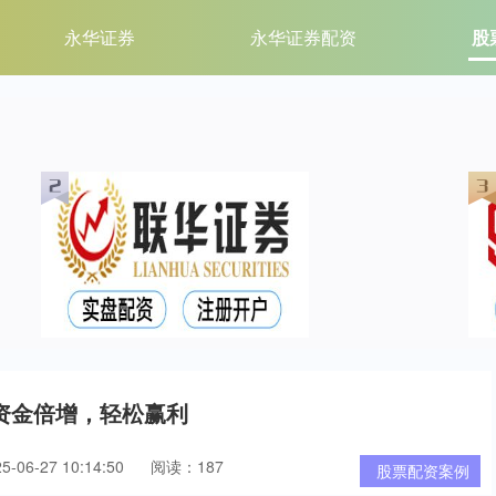
永华证券
永华证券配资
股
资金倍增，轻松赢利
06-27 10:14:50
阅读：187
股票配资案例