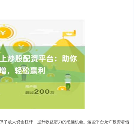
供了放大资金杠杆，提升收益潜力的绝佳机会。这些平台允许投资者借