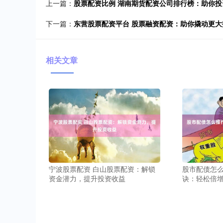
上一篇：
股票配资比例 湖南期货配资公司排行榜：助你投
下一篇：
东营股票配资平台 股票融资配资：助你撬动更大
相关文章
宁波股票配资 白山股票配资：解锁
股市配债怎么
资金潜力，提升投资收益
诀：轻松倍